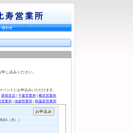
い合わせ
お申し込みください。