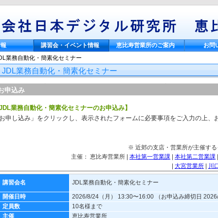
情報
講習会・イベント情報
恵比寿営業所のご案内
お問
JDL業務自動化・簡素化セミナー
JDL業務自動化・簡素化セミナー
お申込み
JDL業務自動化・簡素化セミナーのお申込み】
お申し込み」をクリックし、表示されたフォームに必要事項をご入力の上、